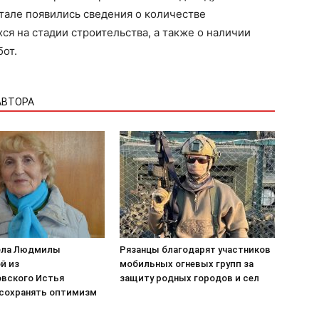
тале появились сведения о количестве
ся на стадии строительства, а также о наличии
от.
АВТОРА
ела Людмилы
Рязанцы благодарят участников
й из
мобильных огневых групп за
вского Истья
защиту родных городов и сел
сохранять оптимизм