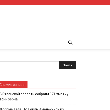
Свежие записи
В Рязанской области собрали 371 тысячу
тонн зерна
Добрые дела Людмилы Амелькиной из