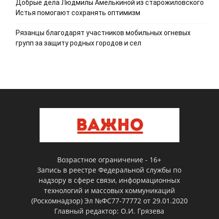
Добрые дела Людмилы Амелькиной из старожиловского
Истья помогают сохранять оптимизм
Рязанцы благодарят участников мобильных огневых
групп за защиту родных городов и сел
Возрастное ограничение - 16+
Запись в реестре Федеральной службы по
надзору в сфере связи, информационных
технологий и массовых коммуникаций
(Роскомнадзор) Эл №ФС77-77772 от 29.01.2020
Главный редактор: О.И. Грязева