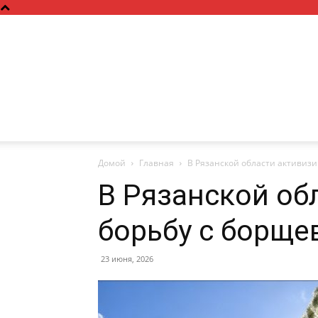
Домой
Главная
В Рязанской области активиз
В Рязанской об
борьбу с борщ
23 июня, 2026