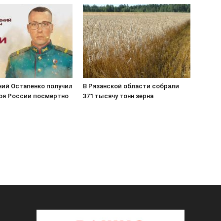
ний Остапенко получил
В Рязанской области собрали
роя России посмертно
371 тысячу тонн зерна