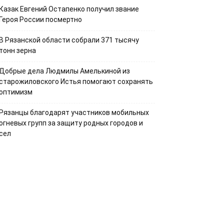
Казак Евгений Остапенко получил звание
Героя России посмертно
В Рязанской области собрали 371 тысячу
тонн зерна
Добрые дела Людмилы Амелькиной из
старожиловского Истья помогают сохранять
оптимизм
Рязанцы благодарят участников мобильных
огневых групп за защиту родных городов и
сел