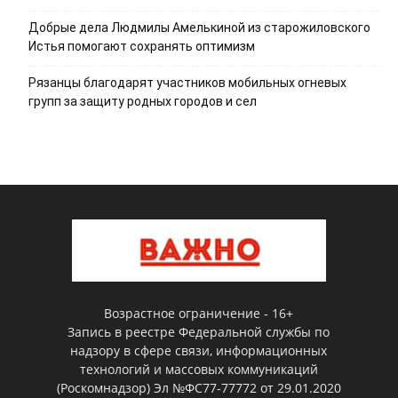
Добрые дела Людмилы Амелькиной из старожиловского
Истья помогают сохранять оптимизм
Рязанцы благодарят участников мобильных огневых
групп за защиту родных городов и сел
Возрастное ограничение - 16+
Запись в реестре Федеральной службы по
надзору в сфере связи, информационных
технологий и массовых коммуникаций
(Роскомнадзор) Эл №ФС77-77772 от 29.01.2020