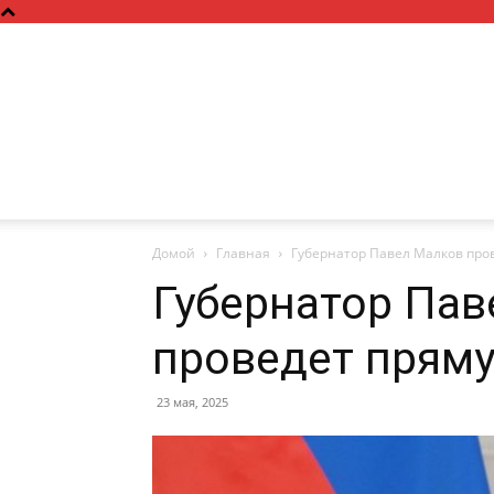
Домой
Главная
Губернатор Павел Малков пр
Губернатор Пав
проведет прям
23 мая, 2025