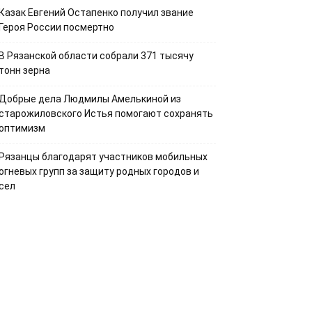
Казак Евгений Остапенко получил звание
Героя России посмертно
В Рязанской области собрали 371 тысячу
тонн зерна
Добрые дела Людмилы Амелькиной из
старожиловского Истья помогают сохранять
оптимизм
Рязанцы благодарят участников мобильных
огневых групп за защиту родных городов и
сел