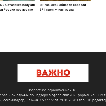
ний Остапенко получил
В Рязанской области собрали
роя России посмертно
371 тысячу тонн зерна
Возрастное ограничение - 16+
деральной службы по надзору в сфере связи, информационных т
(Роскомнадзор) Эл №ФС77-77772 от 29.01.2020 Главный редактор