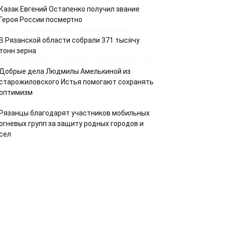
Казак Евгений Остапенко получил звание
Героя России посмертно
В Рязанской области собрали 371 тысячу
тонн зерна
Добрые дела Людмилы Амелькиной из
старожиловского Истья помогают сохранять
оптимизм
Рязанцы благодарят участников мобильных
огневых групп за защиту родных городов и
сел