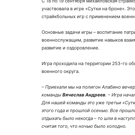
С 18 по 19 сентября михайловская страйк
участвовала в игре «Сутки на броне». Эт
страйкбольных игр с применением военн
Основные задачи игры – воспитание патр
военнослужащим, развитие навыков взаи
развитие и оздоровление.
Игра проходила на территории 253-го о
военного округа.
– Приехали мы на полигон Алабино вечеро
команды
Вячеслав Андреев
. – Игра нача
Для нашей команды это уже третьи «Сутки
этого года и прошлой осенью. Все прошл
отдыхать было некогда – то шли в наступ
считая того, что ночью было холодно.