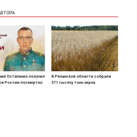
АВТОРА
ний Остапенко получил
В Рязанской области собрали
роя России посмертно
371 тысячу тонн зерна