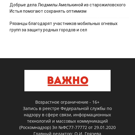
Добрые дела Людмилы Амелькиной из старожиловского
Истья помогают сохранять оптимизм
Рязанцы благодарят участников мобильных огневых
групп за защиту родных городов и сел
Возрастное ограничение - 16+
Запись в реестре Федеральной службы по
надзору в сфере связи, информационных
технологий и массовых коммуникаций
(Роскомнадзор) Эл №ФС77-77772 от 29.01.2020
Главный редактор: О.И. Грязева