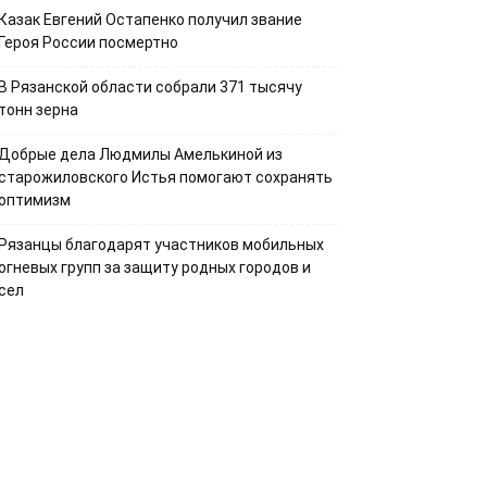
Казак Евгений Остапенко получил звание
Героя России посмертно
В Рязанской области собрали 371 тысячу
тонн зерна
Добрые дела Людмилы Амелькиной из
старожиловского Истья помогают сохранять
оптимизм
Рязанцы благодарят участников мобильных
огневых групп за защиту родных городов и
сел