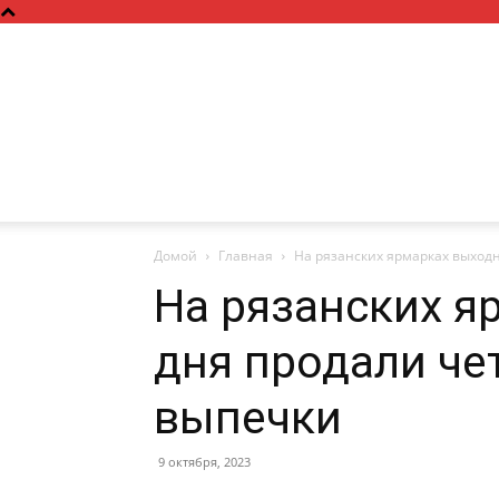
Домой
Главная
На рязанских ярмарках выход
На рязанских я
дня продали че
выпечки
9 октября, 2023