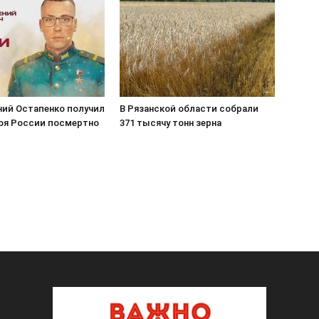
ний Остапенко получил
В Рязанской области собрали
роя России посмертно
371 тысячу тонн зерна