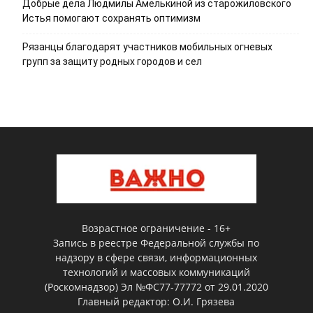
Добрые дела Людмилы Амелькиной из старожиловского
Истья помогают сохранять оптимизм
Рязанцы благодарят участников мобильных огневых
групп за защиту родных городов и сел
Возрастное ограничение - 16+
Запись в реестре Федеральной службы по
надзору в сфере связи, информационных
технологий и массовых коммуникаций
(Роскомнадзор) Эл №ФС77-77772 от 29.01.2020
Главный редактор: О.И. Грязева