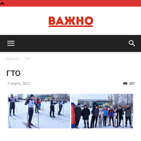
Важно
Домой
гто
гто
6 марта, 2023
287