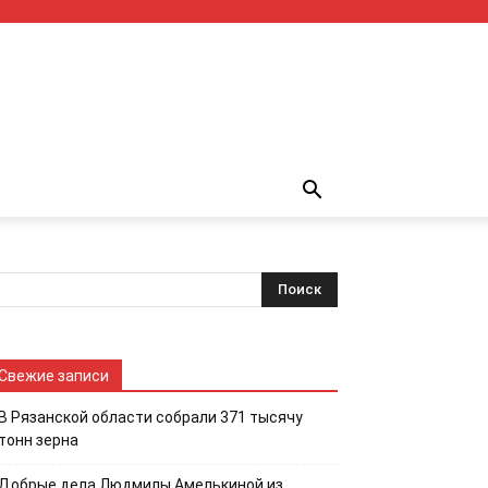
Свежие записи
В Рязанской области собрали 371 тысячу
тонн зерна
Добрые дела Людмилы Амелькиной из