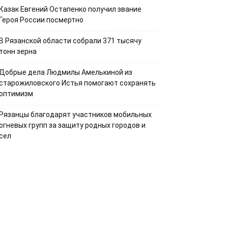
Казак Евгений Остапенко получил звание
Героя России посмертно
В Рязанской области собрали 371 тысячу
тонн зерна
Добрые дела Людмилы Амелькиной из
старожиловского Истья помогают сохранять
оптимизм
Рязанцы благодарят участников мобильных
огневых групп за защиту родных городов и
сел